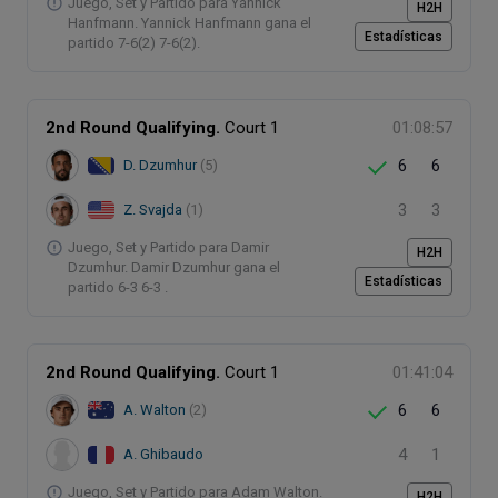
Juego, Set y Partido para Yannick
H2H
Hanfmann. Yannick Hanfmann gana el
Estadísticas
partido 7-6(2) 7-6(2).
2nd Round Qualifying.
Court 1
01:08:57
6
6
D. Dzumhur
(5)
3
3
Z. Svajda
(1)
Juego, Set y Partido para Damir
H2H
Dzumhur. Damir Dzumhur gana el
Estadísticas
partido 6-3 6-3 .
2nd Round Qualifying.
Court 1
01:41:04
6
6
A. Walton
(2)
4
1
A. Ghibaudo
Juego, Set y Partido para Adam Walton.
H2H