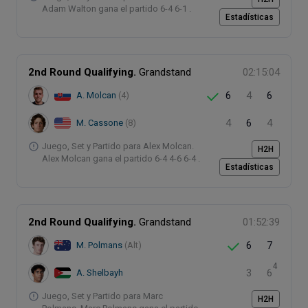
Adam Walton gana el partido 6-4 6-1 .
Estadísticas
2nd Round Qualifying.
Grandstand
02:15:04
6
4
6
A. Molcan
(4)
4
6
4
M. Cassone
(8)
Juego, Set y Partido para Alex Molcan.
H2H
Alex Molcan gana el partido 6-4 4-6 6-4 .
Estadísticas
2nd Round Qualifying.
Grandstand
01:52:39
6
7
M. Polmans
(Alt)
4
3
6
A. Shelbayh
Juego, Set y Partido para Marc
H2H