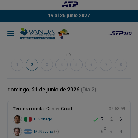
Día
1
2
3
4
5
6
7
8
domingo, 21 de junio de 2026
(Día 2)
Tercera ronda.
Center Court
02:53:59
7
2
6
L. Sonego
2
6
6
4
M. Navone
(7)