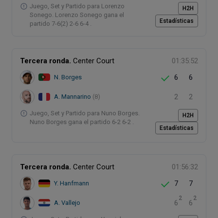
Juego, Set y Partido para Lorenzo
H2H
Sonego. Lorenzo Sonego gana el
Estadísticas
partido 7-6(2) 2-6 6-4 .
Tercera ronda.
Center Court
01:35:52
6
6
N. Borges
2
2
A. Mannarino
(8)
Juego, Set y Partido para Nuno Borges.
H2H
Nuno Borges gana el partido 6-2 6-2 .
Estadísticas
Tercera ronda.
Center Court
01:56:32
7
7
Y. Hanfmann
2
2
6
6
A. Vallejo