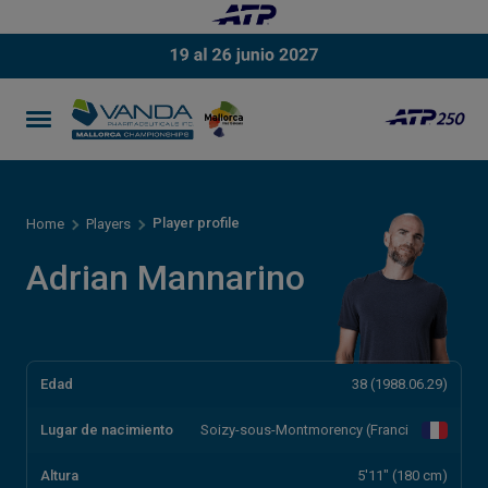
Player profile
Home
Players
Adrian Mannarino
Edad
38 (1988.06.29)
Lugar de nacimiento
Soizy-sous-Montmorency (Franci
Altura
5'11" (180 cm)