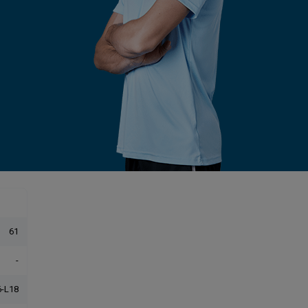
61
-
-L18