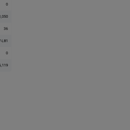
0
1,050
36
-L81
0
6,119