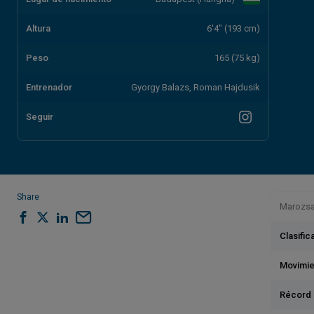
Altura
6'4" (193 cm)
Peso
165 (75 kg)
Entrenador
Gyorgy Balazs, Roman Hajdusik
Seguir
Share
Marozsan
Clasifi
Movimie
Récord 