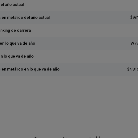
del año actual
 en metálico del año actual
$93
anking de carrera
en lo que va de año
W77
en lo que va de año
 en metálico en lo que va de año
$4,81