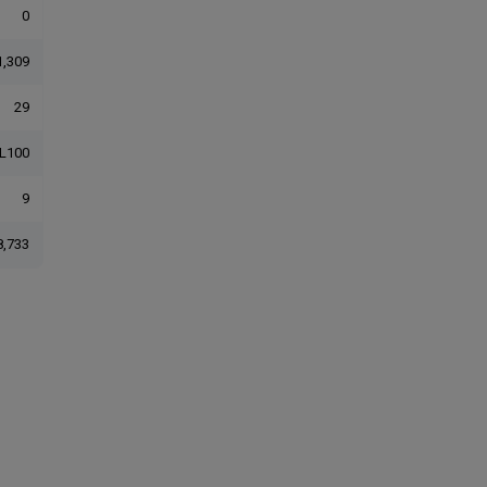
0
1,309
29
L100
9
8,733