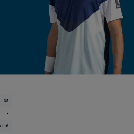
35
-
-L16