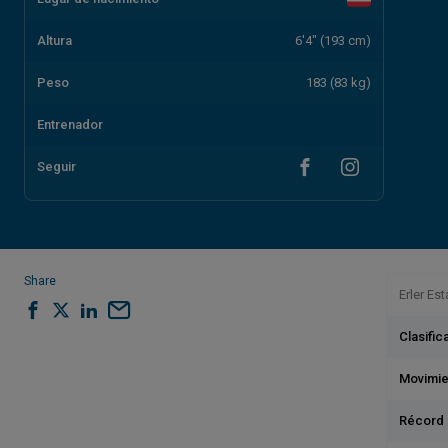
Altura
6'4" (193 cm)
Peso
183 (83 kg)
Entrenador
Seguir
Share
Erler Es
Clasifi
Movimie
Récord 