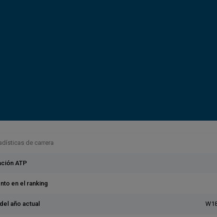
tadísticas de carrera
cación ATP
nto en el ranking
del año actual
W18